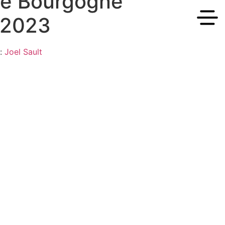
de Bourgogne
r 2023
o:
Joel Sault